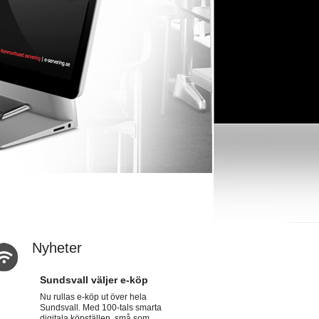
Nyheter
Sundsvall väljer e-köp
Nu rullas e-köp ut över hela
Sundsvall. Med 100-tals smarta
digitala köpställen, små som