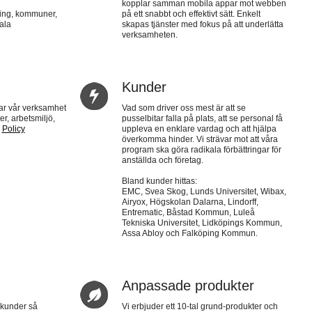
kopplar samman mobila appar mot webben
ting, kommuner,
på ett snabbt och effektivt sätt. Enkelt
ala
skapas tjänster med fokus på att underlätta
verksamheten.
Kunder
r vår verksamhet
Vad som driver oss mest är att se
r, arbetsmiljö,
pusselbitar falla på plats, att se personal få
:
Policy
uppleva en enklare vardag och att hjälpa
överkomma hinder. Vi strävar mot att våra
program ska göra radikala förbättringar för
anställda och företag.
Bland kunder hittas:
EMC, Svea Skog, Lunds Universitet, Wibax,
Airyox, Högskolan Dalarna, Lindorff,
Entrematic, Båstad Kommun, Luleå
Tekniska Universitet, Lidköpings Kommun,
Assa Abloy och Falköping Kommun.
Anpassade produkter
a kunder så
Vi erbjuder ett 10-tal grund-produkter och