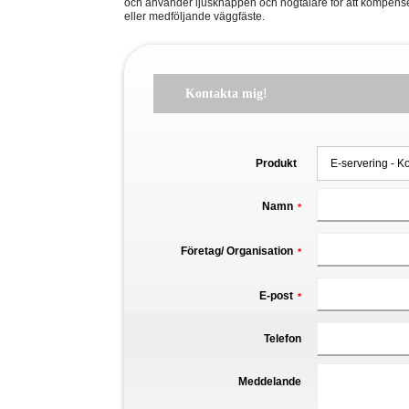
och använder ljusknappen och högtalare för att kompense
eller medföljande väggfäste.
Kontakta mig!
Produkt
Namn
*
Företag/ Organisation
*
E-post
*
Telefon
Meddelande