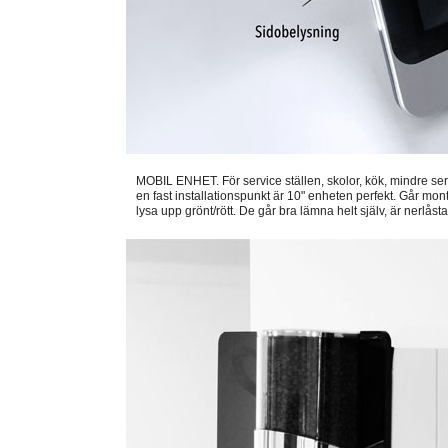
MOBIL ENHET. För service ställen, skolor, kök, mindre se
en fast installationspunkt är 10" enheten perfekt. Går mont
lysa upp grönt/rött. De går bra lämna helt själv, är nerlås