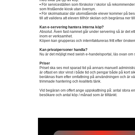
med flikar på typ av köp.
• För serviceställen som förskolor / skolor så rekommendera
som fristående kiosk utan översyn.
• För skolmatsalar där utomstående elever kommer på be
till att validera att eleven tillhör skolan och begränsa ner ti
Kan e-servering hantera interna köp?
Absolut. Även fast namnet går under servering så är det ett f
inom er verksamhet.
Köpen kan grupperas och internfaktureras fritt efter önske
Kan privatpersoner handla?
Nu är det möjligt med swish e-handelsportal, läs ovan om 
Priser
Priset ska ses mot sparad tid på annars manuell administrat
är oftast en stor vinst i både tid och pengar både på kort sik
beräknas fram efter omfattning på användningen och är väl
trimmade hantering och kvalitets tänk.
Vid begäran om offert ange uppskattning på: antal stora en
besökare och antal köp / månad som är tilltänkt.