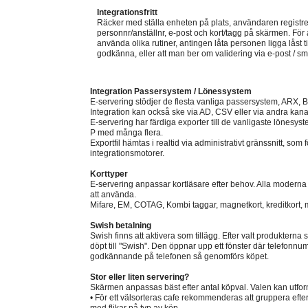
Integrationsfritt
Räcker med ställa enheten på plats, användaren registre
personnr/anställnr, e-post och kort/tagg på skärmen. För
använda olika rutiner, antingen låta personen ligga låst t
godkänna, eller att man ber om validering via e-post / sm
Integration Passersystem / Lönessystem
E-servering stödjer de flesta vanliga passersystem, ARX, B
Integration kan också ske via AD, CSV eller via andra kana
E-servering har färdiga exporter till de vanligaste lönesys
P med många flera.
Exportfil hämtas i realtid via administrativt gränssnitt, som f
integrationsmotorer.
Korttyper
E-servering anpassar kortläsare efter behov. Alla modern
att använda.
Mifare, EM, COTAG, Kombi taggar, magnetkort, kreditkort
Swish betalning
Swish finns att aktivera som tillägg. Efter valt produkterna
döpt till "Swish". Den öppnar upp ett fönster där telefonnum
godkännande på telefonen så genomförs köpet.
Stor eller liten servering?
Skärmen anpassas bäst efter antal köpval. Valen kan utform
• För ett välsorteras cafe rekommenderas att gruppera efter