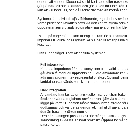
genom att kunden lägger på sitt id-kort, tagg eller passerko
går på bara ett par sekunder och gör susen för lunchkön. F
kan ett val förväljas, och då räcker det med en kortpåläggn
Systemet är nativt och självförklarande, inget behov av för
Varor, priser och layouten sätts via den centralstyrda admi
uppdaterar sen sig själv automatiskt när nya priser har blivi
I slutet på varje månad kan utdrag tas fram för att manuellt
importera till olika lönessystem. Vi hjälper till att anpassa t
kostnad.
Finns i dagsläget 3 sätt att ansluta systemet:
Full integration
Kortdata importeras från passersystem eller valfri kortda
går även få manuell uppladdning. Extra användare kan lä
administrationen. T.ex representationskort. Optimal lö
kortdatabas används som klarar integrationer.
Halv integration
Användare hämtas automatiskt eller manuellt från bako
önskar använda registrera användaren själv via skärme
lägga på kortet. E-posten måste finnas förregistrerad för 
godkännas och valideras genom ett mail ut till användaren,
domän bara, t.ex @kommun.se.
Den här lösningen passar bäst där många olika kortsys
samordning av dessa är svårt praktiskt. Öppnar för många
passerkortet.