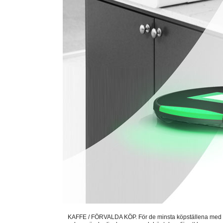
KAFFE / FÖRVALDA KÖP. För de minsta köpställena med ett e