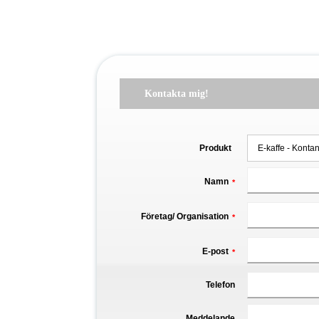
Kontakta mig!
Produkt
Namn
*
Företag/ Organisation
*
E-post
*
Telefon
Meddelande