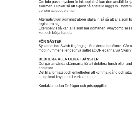
Om inte passersystem är inkopplat så kan den anställde själ
skärmen. Funkar så att e-post på anställd läggs in i systeme
genom att uppge email.
Alternativt kan administratörer ställa in så så att alla som 
registrera sig.
Exempelvis så kan alla som har domänen @mycomp.se i sin 
kort och börja handla.
FÖR GÄSTER
Systemet har Swish tillgängligt för externa besökare. Går att
mobilnummer eller det nya sättet att QR-scanna via Swish
DEBITERA ALLA OLIKA TJÄNSTER
Det går använda skärmarna för att debitera lunch eller and
anställda.
Det lilla formatet och enkelheten att komma igång och sitta
ett optimal knytpunkt i verksamheten.
Kontakta nedan för frågor och prisuppgifter.