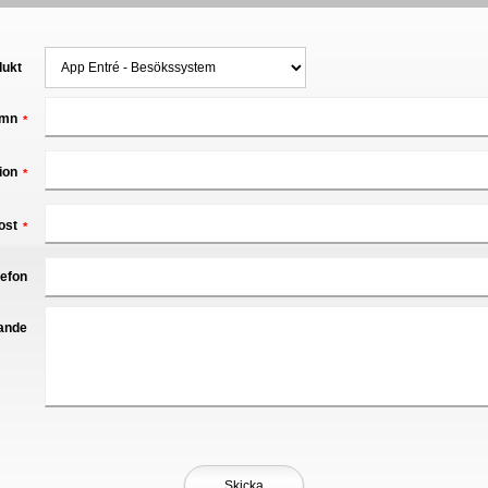
dukt
mn
*
ion
*
ost
*
lefon
ande
Skicka