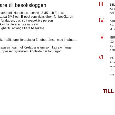
tare till besöksloggen
BEM
App
rec
 tryck kontaktar sökt person via SMS och E-post
lbaka på SMS och E-post som visas direkt för besökaren
t för dagen, osv. ) på respektive person
STI
an hantera sin status själv
Går
ghet till att ange flera besökare
skr
GR
nkelt sätta upp flera plattor för obegränsat med ingångar.
Går
out
a anpassningar mot företagssystem som t.ex exchange
adm
 inpasseringssystem, kontakta oss för frågor.
PA
Ans
sva
dör
me
TILL