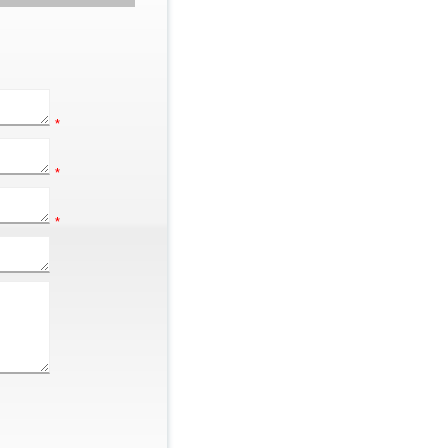
*
*
*