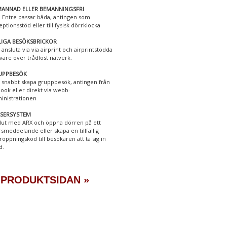
ANNAD ELLER BEMANNINGSFRI
 Entre passar båda, antingen som
eptionsstöd eller till fysisk dörrklocka
LIGA BESÖKSBRICKOR
 ansluta via via airprint och airprintstödda
ivare över trådlöst nätverk.
UPPBESÖK
 snabbt skapa gruppbesök, antingen från
look eller direkt via webb-
inistrationen
SSERSYSTEM
lut med ARX och öppna dörren på ett
rsmeddelande eller skapa en tillfällig
röppningskod till besökaren att ta sig in
d.
 PRODUKTSIDAN »