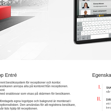
p Entré
Egenska
lrent besökssystem för receptioner och kontor.
besökaren anropa alla på kontoret från receptionen.
SNA
ost.
når
 med snabbsvar som visas på skärmen för besökaren.
DI
 företagets egna logotype och bakgrund är monterad i
ett
ceptionsdisken. Den användas för att registrera besökare,
bes
år tids hjälp till receptionen.