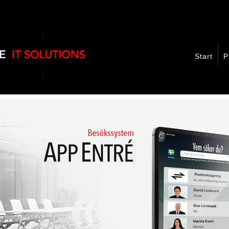
Start
P