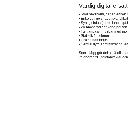
Värdig digital ersät
• iPad pekskärm, där ett enkelt
• Enkelt att ge snabbt svar til
• Synlig status (möte, lunch, gåt
• Webbaserad där varje person k
• Fullt anpassningsbar med möjli
• Statistik funktioner
• Utskrift namnbricka
• Centralstyrd administration, e
Som tillägg går det att få olik
kalendrar, AD, telefonväxlar och