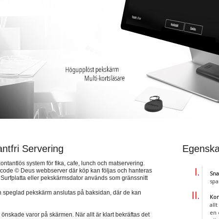
ntfri Servering
Egenska
tantlös system för fika, cafe, lunch och matservering.
acode © Deus webbserver där köp kan följas och hanteras
Snab
tt. Surfplatta eller pekskärmsdator används som gränssnitt
spa
n speglad pekskärm anslutas på baksidan, där de kan
Kon
all
en 
nskade varor på skärmen. När allt är klart bekräftas det