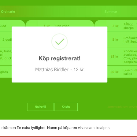
ärmen för extra tydlighet. Namn på köparen visas samt totalpris.