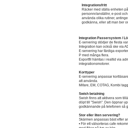
Integrationsfritt
Räcker med ställa enheten på 
personnr/anställnr, e-post oc
använda olika rutiner, antinge
godkänna, eller att man ber om
Integration Passersystem / 
E-servering stödjer de flesta v
Integration kan också ske via AD
E-servering har färdiga exporter
P med många flera.
Exportfil hämtas i realtid via adm
integrationsmotorer.
Korttyper
E-servering anpassar kortläsar
att använda.
Mifare, EM, COTAG, Kombi tagga
Swish betalning
Swish finns att aktivera som till
döpt till "Swish". Den öppnar up
godkännande på telefonen så g
Stor eller liten servering?
Skärmen anpassas bäst efter anta
• För ett välsorteras cafe rekom