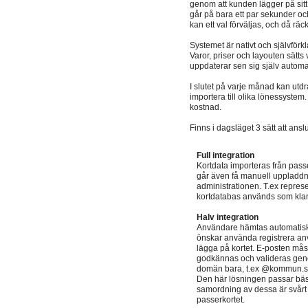
genom att kunden lägger på sitt i
går på bara ett par sekunder oc
kan ett val förväljas, och då rä
Systemet är nativt och självförk
Varor, priser och layouten sätts
uppdaterar sen sig själv automati
I slutet på varje månad kan utdra
importera till olika lönessystem. 
kostnad.
Finns i dagsläget 3 sätt att ansl
Full integration
Kortdata importeras från passe
går även få manuell uppladdni
administrationen. T.ex repres
kortdatabas används som klara
Halv integration
Användare hämtas automatiskt
önskar använda registrera an
lägga på kortet. E-posten måste
godkännas och valideras genom 
domän bara, t.ex @kommun.s
Den här lösningen passar bäs
samordning av dessa är svårt 
passerkortet.