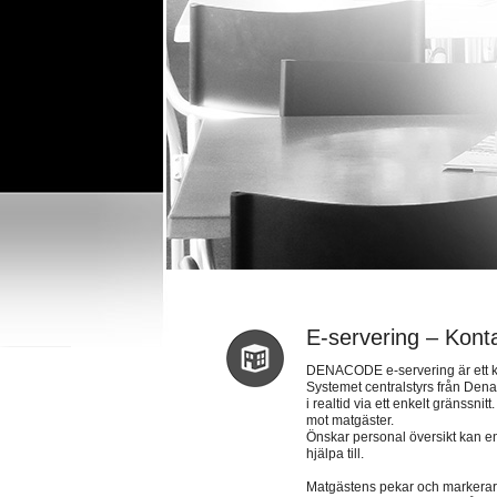
E-servering – Konta
DENACODE e-servering är ett kon
Systemet centralstyrs från Den
i realtid via ett enkelt gränssni
mot matgäster.
Önskar personal översikt kan e
hjälpa till.
Matgästens pekar och markerar ö