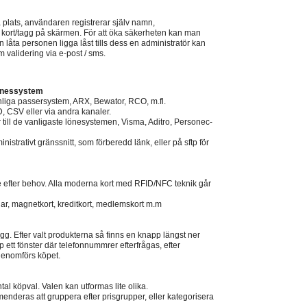
plats, användaren registrerar själv namn,
h kort/tagg på skärmen. För att öka säkerheten kan man
n låta personen ligga låst tills dess en administratör kan
 validering via e-post / sms.
Lönessystem
anliga passersystem, ARX, Bewator, RCO, m.fl.
, CSV eller via andra kanaler.
 till de vanligaste lönesystemen, Visma, Aditro, Personec-
inistrativt gränssnitt, som förberedd länk, eller på sftp för
e efter behov. Alla moderna kort med RFID/NFC teknik går
r, magnetkort, kreditkort, medlemskort m.m
ägg. Efter valt produkterna så finns en knapp längst ner
p ett fönster där telefonnummrer efterfrågas, efter
enomförs köpet.
l köpval. Valen kan utformas lite olika.
menderas att gruppera efter prisgrupper, eller kategorisera