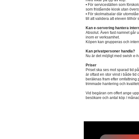
med flikar på typ av köp.
• För serviceställen som förskol
som fristående kiosk utan övers
• För skolmatsalar där utomst
till att validera att eleven tillh
Kan e-servering hantera inter
Absolut. Även fast namnet går und
inom er verksamhet.
Köpen kan grupperas och internfa
Kan privatpersoner handla?
Nu är det möjligt med swish e-h
Priser
Priset ska ses mot sparad tid på
är oftast en stor vinst i både ti
beräknas fram efter omfattning 
trimmade hantering och kvalitet
Vid begäran om offert ange upps
besökare och antal köp / månad s