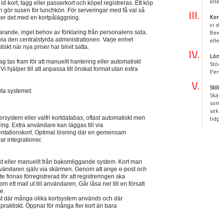
ell
d-kort, tagg eller passerkort och köpet registreras. Ett köp
h gör susen för lunchkön. För serveringar med få val så
Kor
cker det med en kortpåläggning.
vi 
larande, inget behov av förklaring från personalens sida.
Bew
 via den centralstyrda administrationen. Varje enhet
ell
skt när nya priser har blivit satta.
Lön
g tas fram för att manuellt hantering eller automatiskt
Stö
Vi hjälper till att anpassa till önskat format utan extra
Per
Sti
uta systemet:
Skä
som
sek
rsystem eller valfri kortdatabas, oftast automatiskt men
tid
ng. Extra användare kan läggas till via
entationskort. Optimal lösning där en gemensam
r integrationer.
 eller manuellt från bakomliggande system. Kort man
vändaren själv via skärmen. Genom att ange e-post och
 finnas förregistrerad för att registreringen ska
ett mail ut till användaren, Går låsa ner till en försatt
e.
t där många olika kortsystem används och där
praktiskt. Öppnar för många fler kort än bara