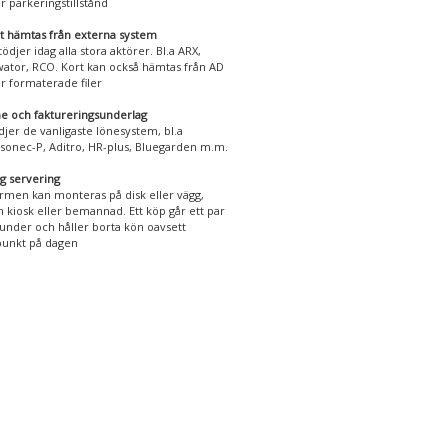
er parkeringstillstånd
t hämtas från externa system
stödjer idag alla stora aktörer. Bl.a ARX,
ator, RCO. Kort kan också hämtas från AD
er formaterade filer
e och faktureringsunderlag
djer de vanligaste lönesystem, bl.a
sonec-P, Aditro, HR-plus, Bluegarden m.m.
lig servering
rmen kan monteras på disk eller vägg,
 kiosk eller bemannad. Ett köp går ett par
under och håller borta kön oavsett
punkt på dagen