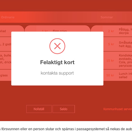
 försvunnen eller en person slutar och spärras i passagesystemet så nekas de auto