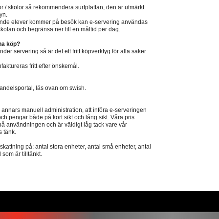
or / skolor så rekommendera surfplattan, den är utmärkt
yn.
ående elever kommer på besök kan e-servering användas
ör skolan och begränsa ner till en måltid per dag.
na köp?
er servering så är det ett fritt köpverktyg för alla saker
ktureras fritt efter önskemål.
andelsportal, läs ovan om swish.
 annars manuell administration, att införa e-serveringen
d och pengar både på kort sikt och lång sikt. Våra pris
på användningen och är väldigt låg tack vare vår
s tänk.
kattning på: antal stora enheter, antal små enheter, antal
om är tilltänkt.