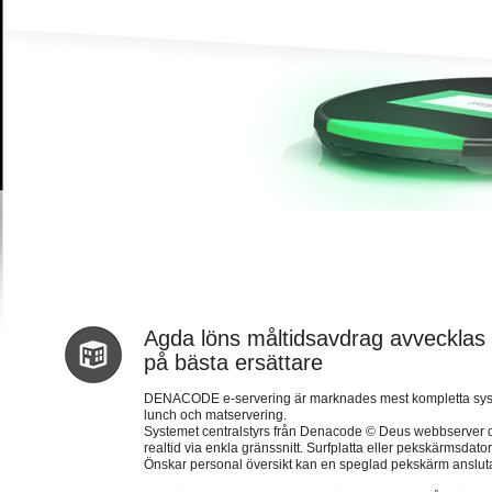
Agda löns måltidsavdrag avvecklas in
på bästa ersättare
DENACODE e-servering är marknades mest kompletta system 
lunch och matservering.
Systemet centralstyrs från Denacode © Deus webbserver dä
realtid via enkla gränssnitt. Surfplatta eller pekskärmsda
Önskar personal översikt kan en speglad pekskärm anslutas