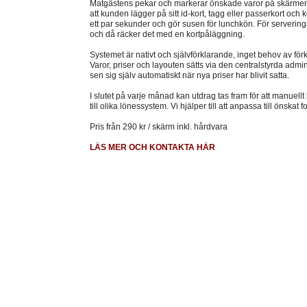
Matgästens pekar och markerar önskade varor på skärmen. 
att kunden lägger på sitt id-kort, tagg eller passerkort och 
ett par sekunder och gör susen för lunchkön. För serveringar
och då räcker det med en kortpåläggning.
Systemet är nativt och självförklarande, inget behov av för
Varor, priser och layouten sätts via den centralstyrda admi
sen sig själv automatiskt när nya priser har blivit satta.
I slutet på varje månad kan utdrag tas fram för att manuellt
till olika lönessystem. Vi hjälper till att anpassa till önskat
Pris från 290 kr / skärm inkl. hårdvara
LÄS MER OCH KONTAKTA HÄR