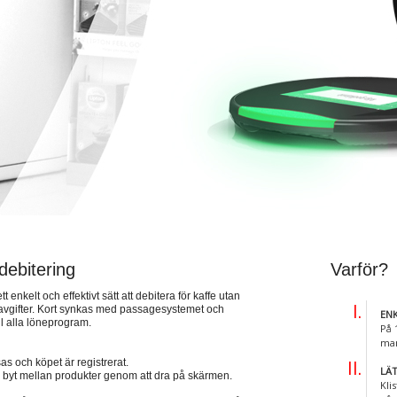
debitering
Varför?
enkelt och effektivt sätt att debitera för kaffe utan
tavgifter. Kort synkas med passagesystemet och
EN
ll alla löneprogram.
På 
man
as och köpet är registrerat.
LÄ
å byt mellan produkter genom att dra på skärmen.
Kli