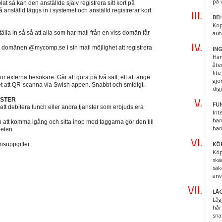
på 
t så kan den anställde själv registrera sitt kort på
 anställd läggs in i systemet och anställd registrerar kort
BEH
Kop
tälla in så så att alla som har mail från en viss domän får
aut
 domänen @mycomp.se i sin mail möjlighet att registrera
IN
Han
åte
lit
ör externa besökare. Går att göra på två sätt; ett att ange
gjo
et att QR-scanna via Swish appen. Snabbt och smidigt.
digi
NSTER
FU
tt debitera lunch eller andra tjänster som erbjuds era
Int
han
n att komma igång och sitta ihop med taggarna gör den till
ban
heten.
KÖ
isuppgifter.
Köp
skä
säk
anv
LÅG
Låg
hår
sna