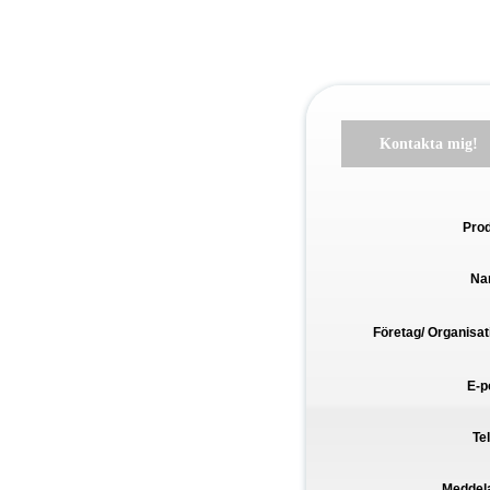
Kontakta mig!
Pro
Na
Företag/ Organisat
E-p
Te
Meddel