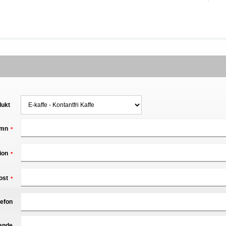
dukt
mn
*
ion
*
ost
*
lefon
ande