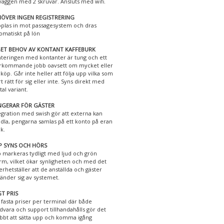
väggen med 2 skruvar. Ansluts med wifi.
ÖVER INGEN REGISTRERING
plas in mot passagesystem och dras
omatiskt på lön
GET BEHOV AV KONTANT KAFFEBURK
teringen med kontanter är tung och ett
rkommande jobb oavsett om mycket eller
e köp. Går inte heller att följa upp vilka som
rt rätt för sig eller inte. Syns direkt med
tal variant.
NGERAR FÖR GÄSTER
egration med swish gör att externa kan
dla, pengarna samlas på ett konto på eran
k.
P SYNS OCH HÖRS
 markeras tydligt med ljud och grön
rm, vilket ökar synligheten och med det
erhetställer att de anställda och gäster
änder sig av systemet.
T PRIS
 fasta priser per terminal där både
dvara och support tillhandahålls gör det
bbt att sätta upp och komma igång