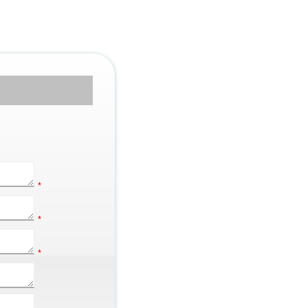
*
*
*