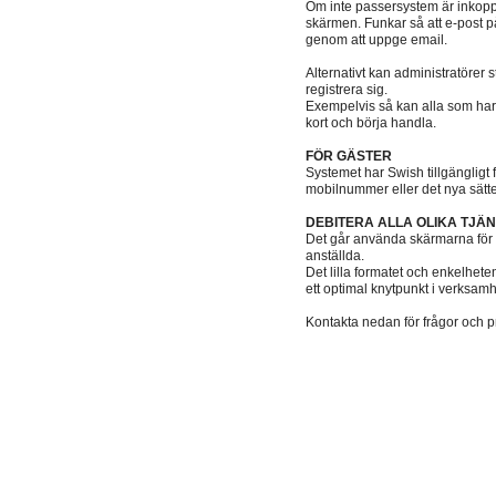
Om inte passersystem är inkoppla
skärmen. Funkar så att e-post på
genom att uppge email.
Alternativt kan administratörer s
registrera sig.
Exempelvis så kan alla som har
kort och börja handla.
FÖR GÄSTER
Systemet har Swish tillgängligt f
mobilnummer eller det nya sätt
DEBITERA ALLA OLIKA TJÄ
Det går använda skärmarna för a
anställda.
Det lilla formatet och enkelhete
ett optimal knytpunkt i verksam
Kontakta nedan för frågor och pr