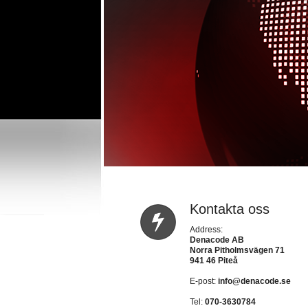
Kontakta oss
Address:
Denacode AB
Norra Pitholmsvägen 71
941 46 Piteå
E-post:
info@denacode.se
Tel:
070-3630784