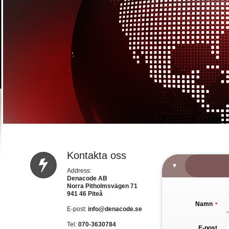
Kontakta oss
Address:
Denacode AB
Norra Pitholmsvägen 71
941 46 Piteå
Namn
*
E-post:
info@denacode.se
Tel:
070-3630784
E-post