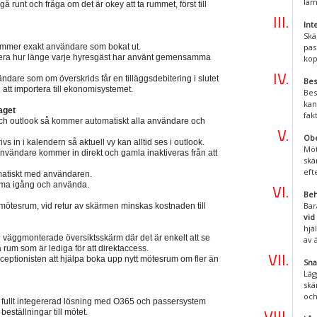
läm
gå runt och fråga om det är okey att ta rummet, först till
Int
Skä
mmer exakt användare som bokat ut.
pas
trera hur länge varje hyresgäst har använt gemensamma
kop
ndare som om överskrids får en tilläggsdebitering i slutet
Bes
l att importera till ekonomisystemet.
Bes
kan
aget
fak
ch outlook så kommer automatiskt alla användare och
Obe
s in i kalendern så aktuell vy kan alltid ses i outlook.
Möt
 användare kommer in direkt och gamla inaktiveras från att
skä
eft
omatiskt med användaren.
 komma igång och använda.
Beh
Bar
mötesrum, vid retur av skärmen minskas kostnaden till
vid
hjä
väggmonterade översiktsskärm där det är enkelt att se
av 
rum som är lediga för att direktaccess.
eptionisten att hjälpa boka upp nytt mötesrum om fler än
Sna
Läg
skä
och
 fullt integererad lösning med O365 och passersystem
beställningar till mötet.