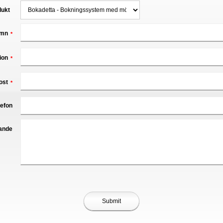
dukt
mn
*
ion
*
ost
*
lefon
ande
Submit