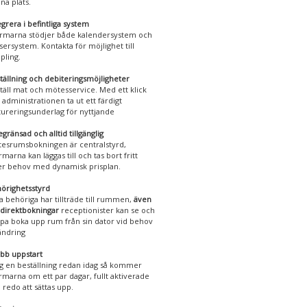
na plats.
egrera i befintliga system
rmarna stödjer både kalendersystem och
sersystem. Kontakta för möjlighet till
pling.
tällning och debiteringsmöjligheter
täll mat och mötesservice. Med ett klick
 administrationen ta ut ett färdigt
tureringsunderlag för nyttjande
gränsad och alltid tillgänglig
esrumsbokningen är centralstyrd,
rmarna kan läggas till och tas bort fritt
er behov med dynamisk prisplan.
örighetsstyrd
a behöriga har tillträde till rummen,
även
 direktbokningar
receptionister kan se och
lpa boka upp rum från sin dator vid behov
ändring
bb uppstart
g en beställning redan idag så kommer
rmarna om ett par dagar, fullt aktiverade
 redo att sättas upp.