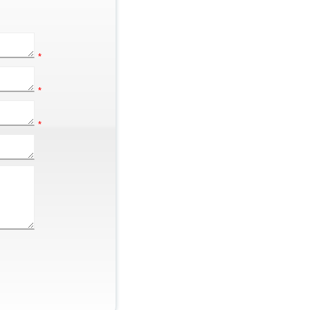
*
*
*