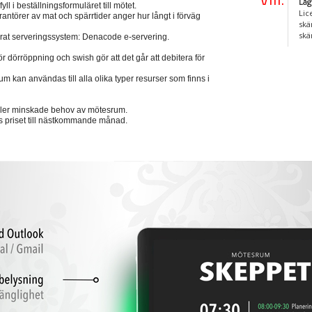
Låg
l i beställningsformuläret till mötet.
Lic
rantörer av mat och spärrtider anger hur långt i förväg
skä
skä
vårat serveringssystem: Denacode e-servering.
 dörröppning och swish gör att det går att debitera för
 kan användas till alla olika typer resurser som finns i
ller minskade behov av mötesrum.
s priset till nästkommande månad.