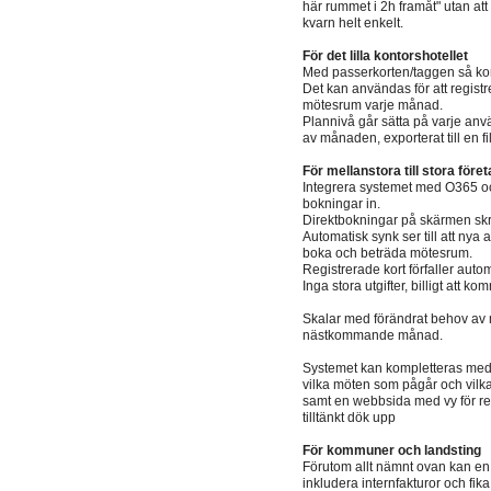
här rummet i 2h framåt" utan att 
kvarn helt enkelt.
För det lilla kontorshotellet
Med passerkorten/taggen så ko
Det kan användas för att regis
mötesrum varje månad.
Plannivå går sätta på varje anvä
av månaden, exporterat till en fi
För mellanstora till stora föret
Integrera systemet med O365 o
bokningar in.
Direktbokningar på skärmen skriv
Automatisk synk ser till att nya
boka och beträda mötesrum.
Registrerade kort förfaller aut
Inga stora utgifter, billigt att
Skalar med förändrat behov av 
nästkommande månad.
Systemet kan kompletteras med 
vilka möten som pågår och vilka 
samt en webbsida med vy för rec
tilltänkt dök upp
För kommuner och landsting
Förutom allt nämnt ovan kan en
inkludera internfakturor och fika 