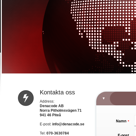
Kontakta oss
Address:
Denacode AB
Norra Pitholmsvägen 71
941 46 Piteå
Namn
*
E-post:
info@denacode.se
Tel:
070-3630784
E-post