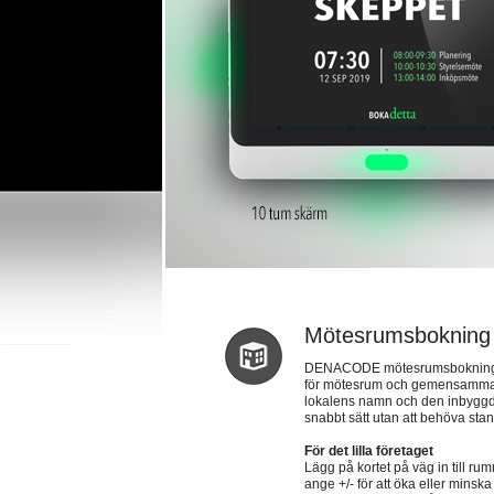
Mötesrumsbokning
DENACODE mötesrumsbokning är
för mötesrum och gemensamma yt
lokalens namn och den inbyggda 
snabbt sätt utan att behöva stan
För det lilla företaget
Lägg på kortet på väg in till rum
ange +/- för att öka eller minska