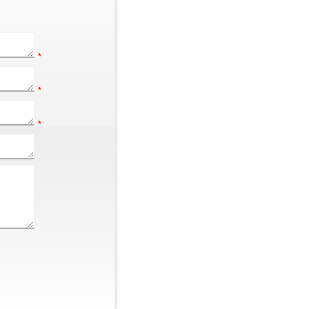
*
*
*