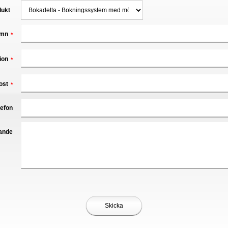
dukt
mn
*
ion
*
ost
*
lefon
ande
Skicka