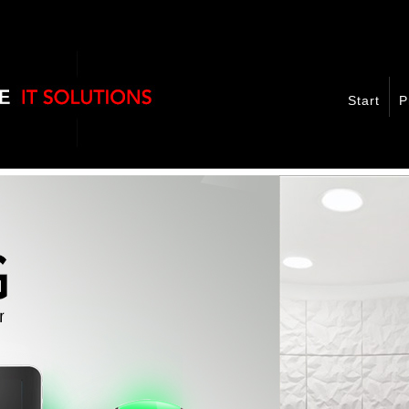
Start
P