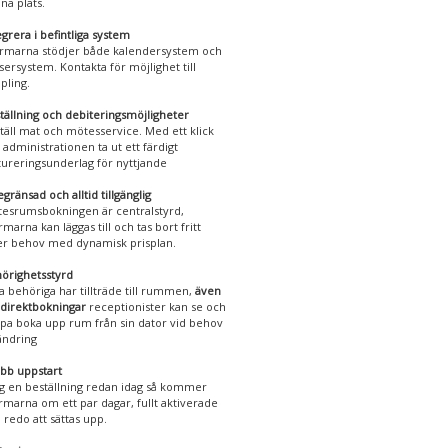
na plats.
egrera i befintliga system
rmarna stödjer både kalendersystem och
sersystem. Kontakta för möjlighet till
pling.
tällning och debiteringsmöjligheter
täll mat och mötesservice. Med ett klick
 administrationen ta ut ett färdigt
tureringsunderlag för nyttjande
gränsad och alltid tillgänglig
esrumsbokningen är centralstyrd,
rmarna kan läggas till och tas bort fritt
er behov med dynamisk prisplan.
örighetsstyrd
a behöriga har tillträde till rummen,
även
 direktbokningar
receptionister kan se och
lpa boka upp rum från sin dator vid behov
ändring
bb uppstart
g en beställning redan idag så kommer
rmarna om ett par dagar, fullt aktiverade
 redo att sättas upp.