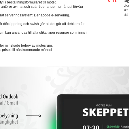
Låg
l i beställningsformuläret till mötet.
Lic
rantörer av mat och spärrtider anger hur långt i förväg
skä
skä
vårat serveringssystem: Denacode e-servering.
 dörröppning och swish gör att det går att debitera för
 kan användas till alla olika typer resurser som finns i
ller minskade behov av mötesrum.
s priset till nästkommande månad.