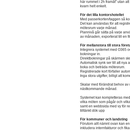
här rummet i 2h framåt" utan att 
kvarn helt enkelt.
För det lilla kontorshotellet
Med passerkorten/taggen så ko
Det kan användas för att regis
mötesrum varje månad.
Plannivå går sätta på varje anvä
av månaden, exporterat till en fi
För mellanstora till stora föret
Integrera systemet med O365 o
bokningar in.
Direktbokningar på skärmen skriv
Automatisk synk ser till att nya
boka och beträda mötesrum.
Registrerade kort förfaller aut
Inga stora utgifter, billigt att
Skalar med förändrat behov av 
nästkommande månad.
Systemet kan kompletteras med 
vilka möten som pågår och vilka 
samt en webbsida med vy för rec
tilltänkt dök upp
För kommuner och landsting
Förutom allt nämnt ovan kan en
inkludera internfakturor och fika 