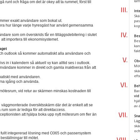
läm
gå runt och fråga om det är okey att ta rummet, först till
Int
Skä
mmer exakt användare som bokat ut.
pas
trera hur länge varje hyresgäst har använt gemensamma
kop
ndare som om överskrids får en tilläggsdebitering i slutet
Bes
l att importera till ekonomisystemet.
Bes
kan
aget
fak
ch outlook så kommer automatiskt alla användare och
Obe
s in i kalendern så aktuell vy kan alltid ses i outlook.
Möt
 användare kommer in direkt och gamla inaktiveras från att
skä
eft
omatiskt med användaren.
 komma igång och använda.
Beh
Bar
mötesrum, vid retur av skärmen minskas kostnaden till
vid
hjä
väggmonterade översiktsskärm där det är enkelt att se
av 
rum som är lediga för att direktaccess.
eptionisten att hjälpa boka upp nytt mötesrum om fler än
Sna
Läg
skä
och
 fullt integererad lösning med O365 och passersystem
beställningar till mötet.