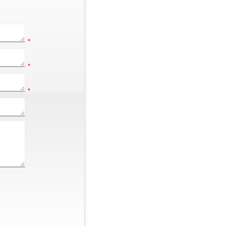
*
*
*