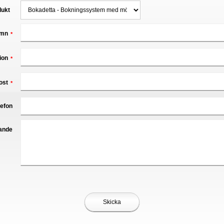
dukt
mn
*
ion
*
ost
*
lefon
ande
Skicka