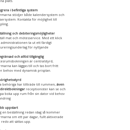
na plats.
egrera i befintliga system
rmarna stödjer både kalendersystem och
sersystem. Kontakta för möjlighet till
pling.
tällning och debiteringsmöjligheter
täll mat och mötesservice. Med ett klick
 administrationen ta ut ett färdigt
tureringsunderlag för nyttjande
gränsad och alltid tillgänglig
esrumsbokningen är centralstyrd,
rmarna kan läggas till och tas bort fritt
er behov med dynamisk prisplan.
örighetsstyrd
a behöriga har tillträde till rummen,
även
 direktbokningar
receptionister kan se och
lpa boka upp rum från sin dator vid behov
ändring
bb uppstart
g en beställning redan idag så kommer
rmarna om ett par dagar, fullt aktiverade
 redo att sättas upp.