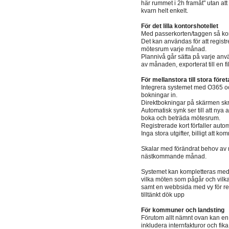
här rummet i 2h framåt" utan att 
kvarn helt enkelt.
För det lilla kontorshotellet
Med passerkorten/taggen så ko
Det kan användas för att regis
mötesrum varje månad.
Plannivå går sätta på varje anvä
av månaden, exporterat till en fi
För mellanstora till stora föret
Integrera systemet med O365 o
bokningar in.
Direktbokningar på skärmen skriv
Automatisk synk ser till att nya
boka och beträda mötesrum.
Registrerade kort förfaller aut
Inga stora utgifter, billigt att
Skalar med förändrat behov av 
nästkommande månad.
Systemet kan kompletteras med 
vilka möten som pågår och vilka 
samt en webbsida med vy för rec
tilltänkt dök upp
För kommuner och landsting
Förutom allt nämnt ovan kan en
inkludera internfakturor och fika 