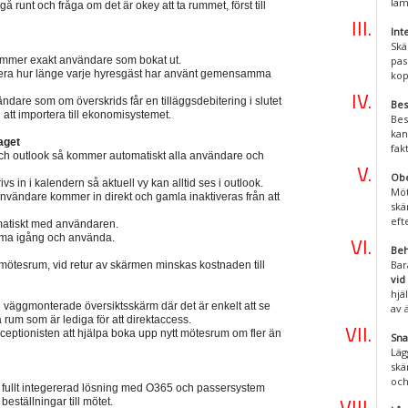
läm
gå runt och fråga om det är okey att ta rummet, först till
Int
Skä
mmer exakt användare som bokat ut.
pas
trera hur länge varje hyresgäst har använt gemensamma
kop
ndare som om överskrids får en tilläggsdebitering i slutet
Bes
l att importera till ekonomisystemet.
Bes
kan
aget
fak
ch outlook så kommer automatiskt alla användare och
Obe
s in i kalendern så aktuell vy kan alltid ses i outlook.
Möt
 användare kommer in direkt och gamla inaktiveras från att
skä
eft
omatiskt med användaren.
 komma igång och använda.
Beh
Bar
mötesrum, vid retur av skärmen minskas kostnaden till
vid
hjä
väggmonterade översiktsskärm där det är enkelt att se
av 
rum som är lediga för att direktaccess.
eptionisten att hjälpa boka upp nytt mötesrum om fler än
Sna
Läg
skä
och
 fullt integererad lösning med O365 och passersystem
beställningar till mötet.