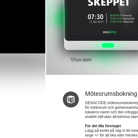
Mötesrumsbokning
DENACODE mötesrumsbokning är
för mötesrum och gemensamma yt
lokalens namn och den inbyggda 
snabbt sätt utan att behöva stan
För det lilla företaget
Lägg på kortet på väg in till rum
ange +/- för att öka eller minska