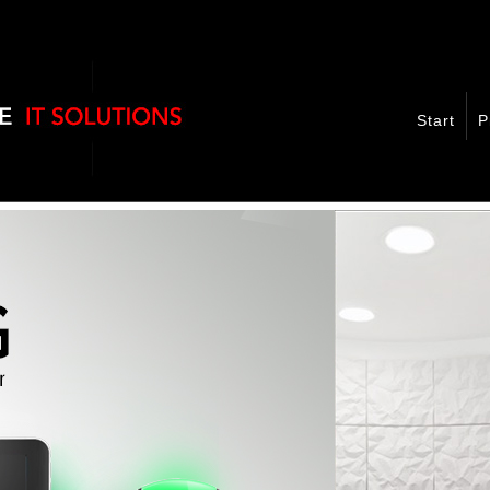
Start
P