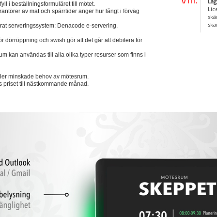
Låg
l i beställningsformuläret till mötet.
Lic
rantörer av mat och spärrtider anger hur långt i förväg
skä
skä
vårat serveringssystem: Denacode e-servering.
 dörröppning och swish gör att det går att debitera för
 kan användas till alla olika typer resurser som finns i
ller minskade behov av mötesrum.
s priset till nästkommande månad.