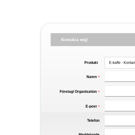
Kontakta mig!
Produkt
Namn
*
Företag/ Organisation
*
E-post
*
Telefon
Meddelande