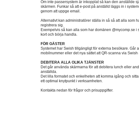
Om inte passersystem är inkopplat så kan den anställde själ
skärmen. Funkar så att e-post på anställd läggs in i systeme
genom att uppge email.
Alternativt kan administratörer ställa in så så att alla som 
registrera sig.
Exempelvis så kan alla som har domänen @mycomp.se i sin 
kort och börja handla.
FÖR GÄSTER
Systemet har Swish tillgängligt för externa besökare. Går att
mobilnummer eller det nya sättet att QR-scanna via Swish
DEBITERA ALLA OLIKA TJÄNSTER
Det går använda skärmarna för att debitera lunch eller and
anställda.
Det lilla formatet och enkelheten att komma igång och sitta
ett optimal knytpunkt i verksamheten.
Kontakta nedan för frågor och prisuppgifter.