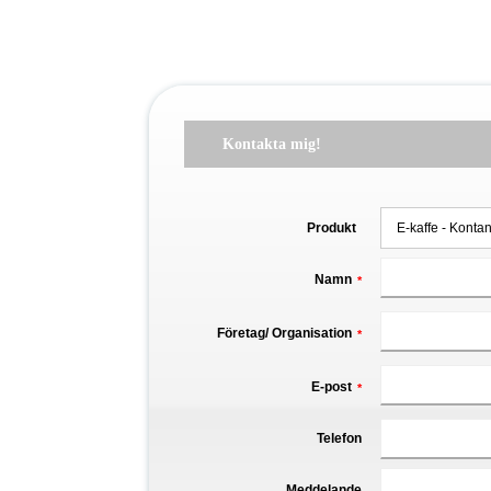
Kontakta mig!
Produkt
Namn
*
Företag/ Organisation
*
E-post
*
Telefon
Meddelande