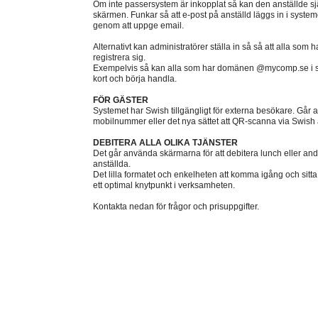
Om inte passersystem är inkopplat så kan den anställde själ
skärmen. Funkar så att e-post på anställd läggs in i systeme
genom att uppge email.
Alternativt kan administratörer ställa in så så att alla som 
registrera sig.
Exempelvis så kan alla som har domänen @mycomp.se i sin 
kort och börja handla.
FÖR GÄSTER
Systemet har Swish tillgängligt för externa besökare. Går att
mobilnummer eller det nya sättet att QR-scanna via Swish
DEBITERA ALLA OLIKA TJÄNSTER
Det går använda skärmarna för att debitera lunch eller and
anställda.
Det lilla formatet och enkelheten att komma igång och sitta
ett optimal knytpunkt i verksamheten.
Kontakta nedan för frågor och prisuppgifter.