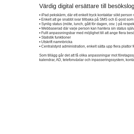
Värdig digital ersättare till besöksl
• iPad pekskärm, där ett enkelt tryck kontaktar sökt perso
• Enkelt att ge snabbt svar tillbaka på SMS och E-post som
• Synlig status (möte, lunch, gått för dagen, osv. ) på respe
• Webbaserad där varje person kan hantera sin status själ
• Fullt anpassningsbar med möjlighet till att ange flera be
• Statistik funktioner
• Utskrift namnbricka
• Centralstyrd administration, enkelt sätta upp flera platto
Som tillägg går det att få olika anpassningar mot företag
kalendrar, AD, telefonväxlar och inpasseringssystem, kontak