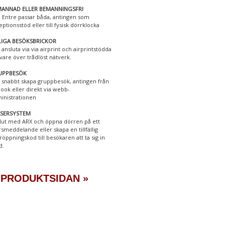
ANNAD ELLER BEMANNINGSFRI
 Entre passar båda, antingen som
eptionsstöd eller till fysisk dörrklocka
LIGA BESÖKSBRICKOR
 ansluta via via airprint och airprintstödda
ivare över trådlöst nätverk.
UPPBESÖK
 snabbt skapa gruppbesök, antingen från
look eller direkt via webb-
inistrationen
SSERSYSTEM
lut med ARX och öppna dörren på ett
rsmeddelande eller skapa en tillfällig
röppningskod till besökaren att ta sig in
d.
 PRODUKTSIDAN »