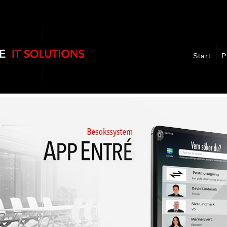
Start
P