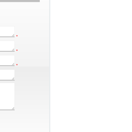
*
*
*