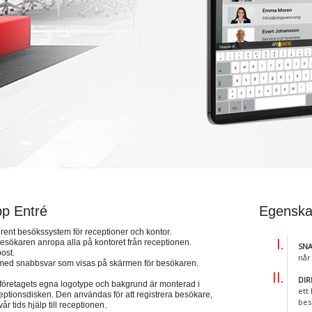
p Entré
Egenska
lrent besökssystem för receptioner och kontor.
besökaren anropa alla på kontoret från receptionen.
SNA
ost.
når
 med snabbsvar som visas på skärmen för besökaren.
DI
 företagets egna logotype och bakgrund är monterad i
ett
ceptionsdisken. Den användas för att registrera besökare,
bes
år tids hjälp till receptionen.