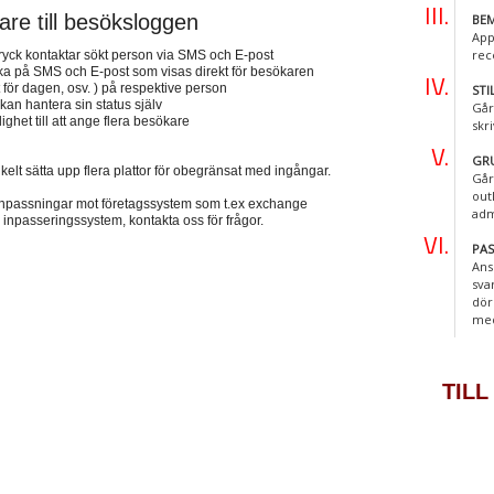
tare till besöksloggen
BEM
App
rec
 tryck kontaktar sökt person via SMS och E-post
lbaka på SMS och E-post som visas direkt för besökaren
t för dagen, osv. ) på respektive person
STI
an hantera sin status själv
Går
ghet till att ange flera besökare
skr
GR
nkelt sätta upp flera plattor för obegränsat med ingångar.
Går
out
a anpassningar mot företagssystem som t.ex exchange
adm
 inpasseringssystem, kontakta oss för frågor.
PA
Ans
sva
dör
me
TILL