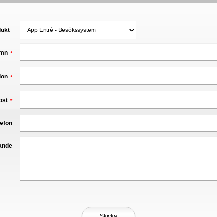
dukt
mn
*
ion
*
ost
*
lefon
ande
Skicka