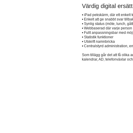
Värdig digital ersät
• iPad pekskärm, där ett enkelt
• Enkelt att ge snabbt svar til
• Synlig status (möte, lunch, gåt
• Webbaserad där varje person k
• Fullt anpassningsbar med möjli
• Statistik funktioner
• Utskrift namnbricka
• Centralstyrd administration, e
Som tillägg går det att få olik
kalendrar, AD, telefonväxlar och