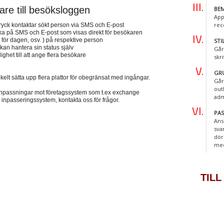
tare till besöksloggen
BEM
App
rec
 tryck kontaktar sökt person via SMS och E-post
lbaka på SMS och E-post som visas direkt för besökaren
t för dagen, osv. ) på respektive person
STI
an hantera sin status själv
Går
ghet till att ange flera besökare
skr
GR
nkelt sätta upp flera plattor för obegränsat med ingångar.
Går
out
a anpassningar mot företagssystem som t.ex exchange
adm
 inpasseringssystem, kontakta oss för frågor.
PA
Ans
sva
dör
me
TILL