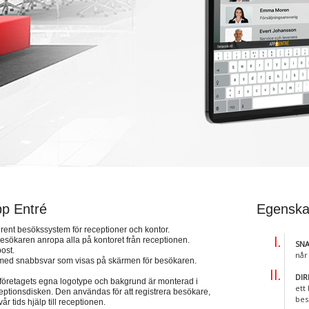
p Entré
Egenska
lrent besökssystem för receptioner och kontor.
besökaren anropa alla på kontoret från receptionen.
SNA
ost.
når
 med snabbsvar som visas på skärmen för besökaren.
DI
 företagets egna logotype och bakgrund är monterad i
ett
ceptionsdisken. Den användas för att registrera besökare,
bes
år tids hjälp till receptionen.