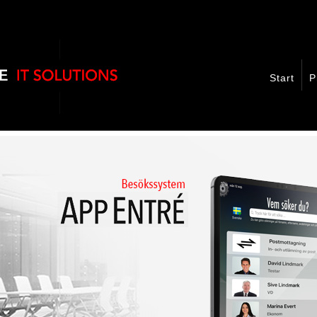
Start
P