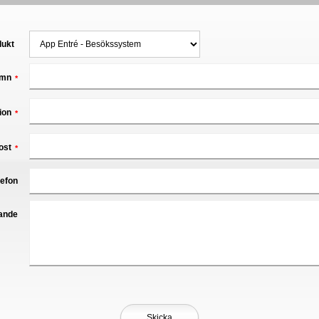
dukt
mn
*
ion
*
ost
*
lefon
ande
Skicka