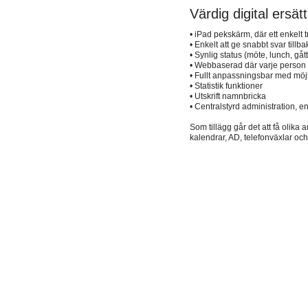
Värdig digital ersät
• iPad pekskärm, där ett enkelt
• Enkelt att ge snabbt svar til
• Synlig status (möte, lunch, gåt
• Webbaserad där varje person k
• Fullt anpassningsbar med möjli
• Statistik funktioner
• Utskrift namnbricka
• Centralstyrd administration, e
Som tillägg går det att få olik
kalendrar, AD, telefonväxlar och