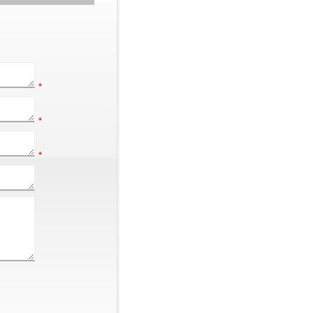
*
*
*