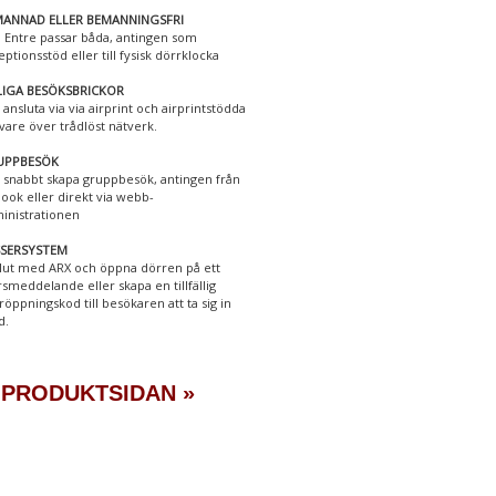
ANNAD ELLER BEMANNINGSFRI
 Entre passar båda, antingen som
eptionsstöd eller till fysisk dörrklocka
LIGA BESÖKSBRICKOR
 ansluta via via airprint och airprintstödda
ivare över trådlöst nätverk.
UPPBESÖK
 snabbt skapa gruppbesök, antingen från
look eller direkt via webb-
inistrationen
SSERSYSTEM
lut med ARX och öppna dörren på ett
rsmeddelande eller skapa en tillfällig
röppningskod till besökaren att ta sig in
d.
 PRODUKTSIDAN »