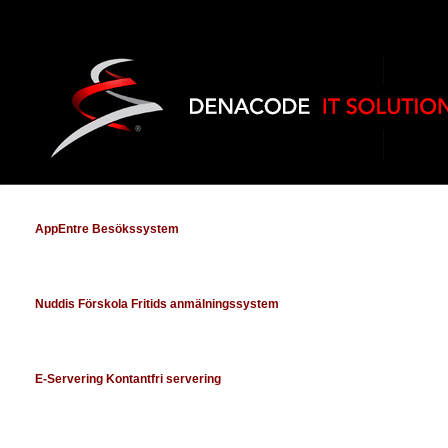
AppEntre Besökssystem
Nuddis Förskola Fritids anmälningssystem
E-Servering Kontantfri servering