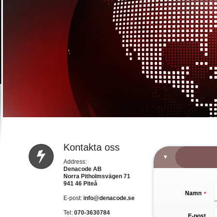
Kontakta oss
Address:
Denacode AB
Norra Pitholmsvägen 71
941 46 Piteå
Namn
*
E-post:
info@denacode.se
Tel:
070-3630784
E-post