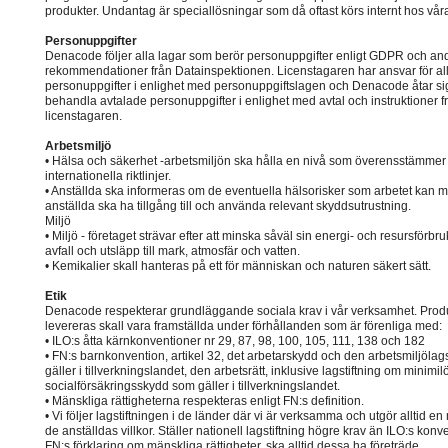
produkter. Undantag är speciallösningar som då oftast körs internt hos vår
Personuppgifter
Denacode följer alla lagar som berör personuppgifter enligt GDPR och an
rekommendationer från Datainspektionen. Licenstagaren har ansvar för al
personuppgifter i enlighet med personuppgiftslagen och Denacode åtar sig
behandla avtalade personuppgifter i enlighet med avtal och instruktioner f
licenstagaren.
Arbetsmiljö
• Hälsa och säkerhet -arbetsmiljön ska hålla en nivå som överensstämme
internationella riktlinjer.
• Anställda ska informeras om de eventuella hälsorisker som arbetet kan m
anställda ska ha tillgång till och använda relevant skyddsutrustning.
Miljö
• Miljö - företaget strävar efter att minska såväl sin energi- och resursförbr
avfall och utsläpp till mark, atmosfär och vatten.
• Kemikalier skall hanteras på ett för människan och naturen säkert sätt.
Etik
Denacode respekterar grundläggande sociala krav i vår verksamhet. Prod
levereras skall vara framställda under förhållanden som är förenliga med:
• ILO:s åtta kärnkonventioner nr 29, 87, 98, 100, 105, 111, 138 och 182
• FN:s barnkonvention, artikel 32, det arbetarskydd och den arbetsmiljölag
gäller i tillverkningslandet, den arbetsrätt, inklusive lagstiftning om minimil
socialförsäkringsskydd som gäller i tillverkningslandet.
• Mänskliga rättigheterna respekteras enligt FN:s definition.
• Vi följer lagstiftningen i de länder där vi är verksamma och utgör alltid en
de anställdas villkor. Ställer nationell lagstiftning högre krav än ILO:s konve
FN:s förklaring om mänskliga rättigheter, ska alltid dessa ha företräde.