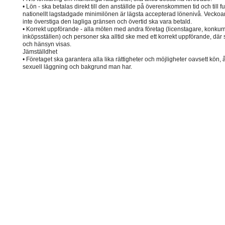
• Lön - ska betalas direkt till den anställde på överenskommen tid och till f
nationellt lagstadgade minimilönen är lägsta accepterad lönenivå. Veckoar
inte överstiga den lagliga gränsen och övertid ska vara betald.
• Korrekt uppförande - alla möten med andra företag (licenstagare, konkur
inköpsställen) och personer ska alltid ske med ett korrekt uppförande, där 
och hänsyn visas.
Jämställdhet
• Företaget ska garantera alla lika rättigheter och möjligheter oavsett kön, 
sexuell läggning och bakgrund man har.