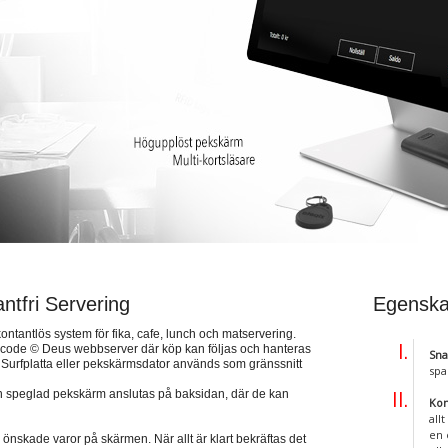
ntfri Servering
Egenska
tantlös system för fika, cafe, lunch och matservering.
acode © Deus webbserver där köp kan följas och hanteras
Snab
tt. Surfplatta eller pekskärmsdator används som gränssnitt
spa
n speglad pekskärm anslutas på baksidan, där de kan
Kon
all
en 
nskade varor på skärmen. När allt är klart bekräftas det