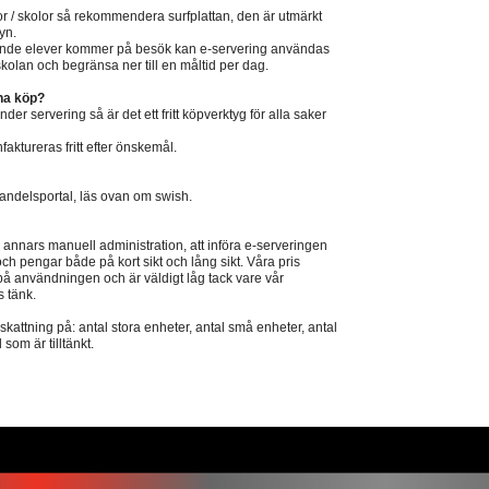
or / skolor så rekommendera surfplattan, den är utmärkt
yn.
ående elever kommer på besök kan e-servering användas
ör skolan och begränsa ner till en måltid per dag.
na köp?
er servering så är det ett fritt köpverktyg för alla saker
ktureras fritt efter önskemål.
andelsportal, läs ovan om swish.
 annars manuell administration, att införa e-serveringen
d och pengar både på kort sikt och lång sikt. Våra pris
på användningen och är väldigt låg tack vare vår
s tänk.
kattning på: antal stora enheter, antal små enheter, antal
om är tilltänkt.