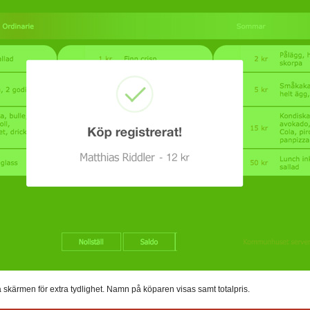
ärmen för extra tydlighet. Namn på köparen visas samt totalpris.