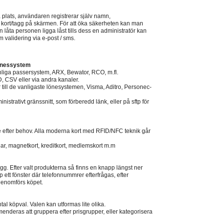
plats, användaren registrerar själv namn,
h kort/tagg på skärmen. För att öka säkerheten kan man
n låta personen ligga låst tills dess en administratör kan
 validering via e-post / sms.
Lönessystem
anliga passersystem, ARX, Bewator, RCO, m.fl.
, CSV eller via andra kanaler.
 till de vanligaste lönesystemen, Visma, Aditro, Personec-
inistrativt gränssnitt, som förberedd länk, eller på sftp för
e efter behov. Alla moderna kort med RFID/NFC teknik går
r, magnetkort, kreditkort, medlemskort m.m
ägg. Efter valt produkterna så finns en knapp längst ner
p ett fönster där telefonnummrer efterfrågas, efter
enomförs köpet.
l köpval. Valen kan utformas lite olika.
menderas att gruppera efter prisgrupper, eller kategorisera