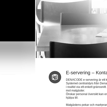
E-servering – Konta
DENACODE e-servering är ett kon
Systemet centralstyrs från Den
i realtid via ett enkelt gränssni
mot matgäster.
Önskar personal översikt kan e
hjälpa till.
Matgästens pekar och markerar ö