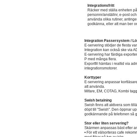
Integrationsfritt
Räcker med ställa enheten på 
personnr/anställnr, e-post oc
använda olika rutiner, antinge
godkänna, eller att man ber om
Integration Passersystem / 
E-servering stödjer de flesta v
Integration kan också ske via AD
E-servering har färdiga exporter
P med många flera.
Exportfil hämtas i realtid via adm
integrationsmotorer.
Korttyper
E-servering anpassar kortläsar
att använda.
Mifare, EM, COTAG, Kombi tagga
Swish betalning
Swish finns att aktivera som till
döpt till "Swish". Den öppnar up
godkännande på telefonen så g
Stor eller liten servering?
Skärmen anpassas bäst efter anta
• För ett välsorteras cafe rekom