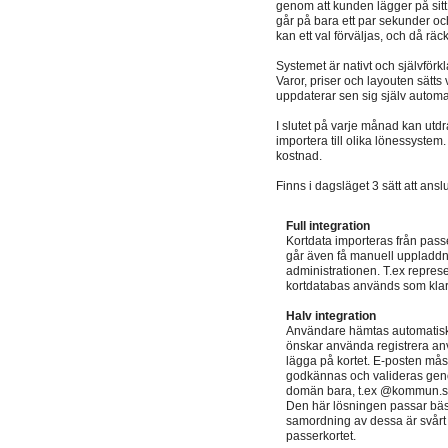
genom att kunden lägger på sitt i
går på bara ett par sekunder oc
kan ett val förväljas, och då rä
Systemet är nativt och självförk
Varor, priser och layouten sätts
uppdaterar sen sig själv automati
I slutet på varje månad kan utdra
importera till olika lönessystem. 
kostnad.
Finns i dagsläget 3 sätt att ansl
Full integration
Kortdata importeras från passe
går även få manuell uppladdni
administrationen. T.ex repres
kortdatabas används som klara
Halv integration
Användare hämtas automatiskt
önskar använda registrera an
lägga på kortet. E-posten måste
godkännas och valideras genom 
domän bara, t.ex @kommun.s
Den här lösningen passar bäs
samordning av dessa är svårt 
passerkortet.