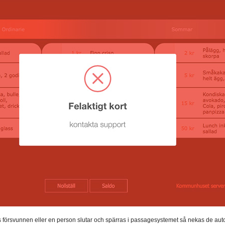
 försvunnen eller en person slutar och spärras i passagesystemet så nekas de auto