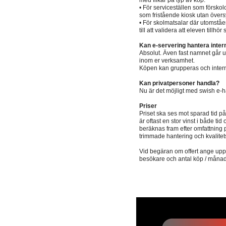
med flikar på typ av köp.
• För serviceställen som förskol
som fristående kiosk utan övers
• För skolmatsalar där utomst
till att validera att eleven tillh
Kan e-servering hantera inter
Absolut. Även fast namnet går und
inom er verksamhet.
Köpen kan grupperas och internfa
Kan privatpersoner handla?
Nu är det möjligt med swish e-h
Priser
Priset ska ses mot sparad tid på
är oftast en stor vinst i både ti
beräknas fram efter omfattning 
trimmade hantering och kvalitet
Vid begäran om offert ange upps
besökare och antal köp / månad s