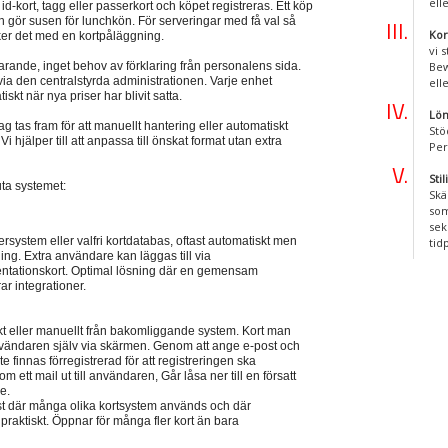
ell
d-kort, tagg eller passerkort och köpet registreras. Ett köp
h gör susen för lunchkön. För serveringar med få val så
Kor
cker det med en kortpåläggning.
vi 
larande, inget behov av förklaring från personalens sida.
Bew
 via den centralstyrda administrationen. Varje enhet
ell
skt när nya priser har blivit satta.
Lön
g tas fram för att manuellt hantering eller automatiskt
Stö
Vi hjälper till att anpassa till önskat format utan extra
Per
Sti
uta systemet:
Skä
som
sek
rsystem eller valfri kortdatabas, oftast automatiskt men
tid
ng. Extra användare kan läggas till via
entationskort. Optimal lösning där en gemensam
r integrationer.
 eller manuellt från bakomliggande system. Kort man
vändaren själv via skärmen. Genom att ange e-post och
 finnas förregistrerad för att registreringen ska
ett mail ut till användaren, Går låsa ner till en försatt
e.
t där många olika kortsystem används och där
praktiskt. Öppnar för många fler kort än bara