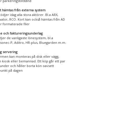
er parkeringstillstånd
t hämtas från externa system
stödjer idag alla stora aktörer. Bl.a ARX,
ator, RCO. Kort kan också hämtas från AD
er formaterade filer
e och faktureringsunderlag
djer de vanligaste lönesystem, bl.a
sonec-P, Aditro, HR-plus, Bluegarden m.m.
lig servering
rmen kan monteras på disk eller vägg,
 kiosk eller bemannad. Ett köp går ett par
under och håller borta kön oavsett
punkt på dagen