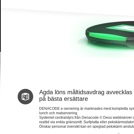
Agda löns måltidsavdrag avvecklas in
på bästa ersättare
DENACODE e-servering är marknades mest kompletta system 
lunch och matservering.
Systemet centralstyrs från Denacode © Deus webbserver dä
realtid via enkla gränssnitt. Surfplatta eller pekskärmsda
Önskar personal översikt kan en speglad pekskärm anslutas