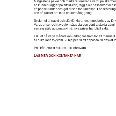
Matgästens pekar och markerar önskade varor på skärmen. 
att kunden lägger på sitt id-kort, tagg eller passerkort och 
ett par sekunder och gör susen för lunchkön. För serveringar
och då räcker det med en kortpåläggning.
Systemet är nativt och självförklarande, inget behov av för
Varor, priser och layouten sätts via den centralstyrda admi
sen sig själv automatiskt när nya priser har blivit satta.
I slutet på varje månad kan utdrag tas fram för att manuellt
till olika lönessystem. Vi hjälper till att anpassa till önskat
Pris från 290 kr / skärm inkl. hårdvara
LÄS MER OCH KONTAKTA HÄR