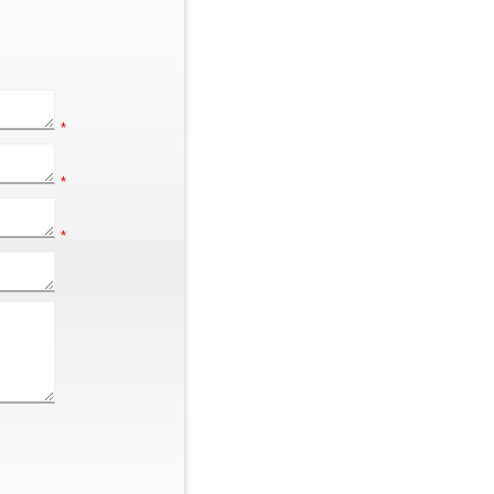
*
*
*