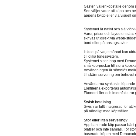
Gästen väljer köpställe genom 
Sen väljer varor att köpa och b
appens kvitto eller via visuell 
Systemet är nativt och självförk
Varor, priser och layouten sätt
skrivas ut direkt via webb-stöde
bord eller på anslagstavlor.
I slutet på varje månad kan utdr
till olika lönessystem.
Systemet sitter ihop med Denac
små köp-puckar till stora köpskärm
Användningen är sömnlös mella
till skärmservering om behovet 
Användarna synkas in löpande f
Lönfilerna exporteras automatis
Ekonomifiler och internfakturor g
Swish betalning
Swish är fullt integrerad för att
på oändligt med köpställen.
Stor eller liten servering?
App baserade köp passar bäst på
platser och inte samlas. För st
baserade köpen med Denacodes 