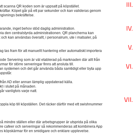
att scanna QR koden som är uppsatt på köpstället.
ekräftar. Köpet går på ett par sekunder och kan valideras genom
omgivnings bekräftelse.
larande, inget behov stöd daglig administration.
s via den centralstyrda administrationen. QR plancherna kan
t och kan användas överallt, i personalrum, ute i matsaler, på
ag tas fram för att manuellt hantering eller automatiskt importera
ode Servering som är väl etablerad på marknaden där allt från
ar för större serveringar finns att ansluta till.
n systemen och det går använda båda samtidigt eller byta upp
uppstår.
rån AD eller annan lämplig uppdaterad källa.
kt i slutet på månaden.
år vanligtvis varje natt.
 koppla köp till köpställen. Det räcker därför med ett swishnummer
 mindre ställen eller där arbetsgrupper är utsprida på olika
örre cafeer och serveringar så rekommenderas att kombinera App
köpskärmar för en smidigare och enklare upplevelse.