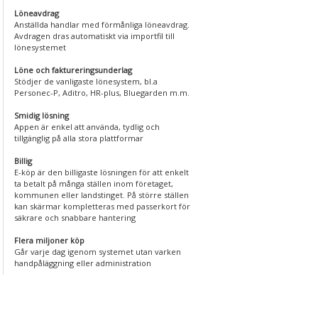
Löneavdrag
Anställda handlar med förmånliga löneavdrag.
Avdragen dras automatiskt via importfil till
lönesystemet
Löne och faktureringsunderlag
Stödjer de vanligaste lönesystem, bl.a
Personec-P, Aditro, HR-plus, Bluegarden m.m.
Smidig lösning
Appen är enkel att använda, tydlig och
tillgänglig på alla stora plattformar
Billig
E-köp är den billigaste lösningen för att enkelt
ta betalt på många ställen inom företaget,
kommunen eller landstinget. På större ställen
kan skärmar kompletteras med passerkort för
säkrare och snabbare hantering
Flera miljoner köp
Går varje dag igenom systemet utan varken
handpåläggning eller administration