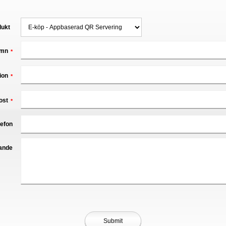
dukt
mn
*
ion
*
ost
*
lefon
ande
Submit