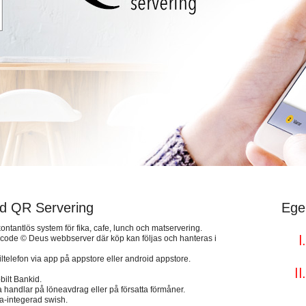
d QR Servering
Ege
tantlös system för fika, cafe, lunch och matservering.
acode © Deus webbserver där köp kan följas och hanteras i
telefon via app på appstore eller android appstore.
ilt Bankid.
handlar på löneavdrag eller på försatta förmåner.
a-integerad swish.